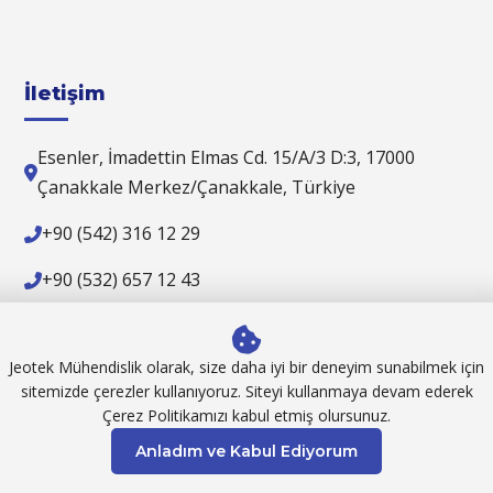
İletişim
Esenler, İmadettin Elmas Cd. 15/A/3 D:3, 17000
Çanakkale Merkez/Çanakkale, Türkiye
+90 (542) 316 12 29
+90 (532) 657 12 43
jeotek@jeotek.net
Jeotek Mühendislik olarak, size daha iyi bir deneyim sunabilmek için
sitemizde çerezler kullanıyoruz. Siteyi kullanmaya devam ederek
Çerez Politikamızı kabul etmiş olursunuz.
© 1995 - 2026 Jeotek Mühendislik Madencilik Müşavirlik San
Anladım ve Kabul Ediyorum
ve Tic. Ltd. Şti. Tüm hakları saklıdır.